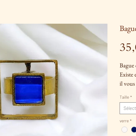
Bague
35
Bague c
Existe 
il vous
couleur
Taille
*
Toutes 
Sélect
entière
techniq
verre
*
sont la