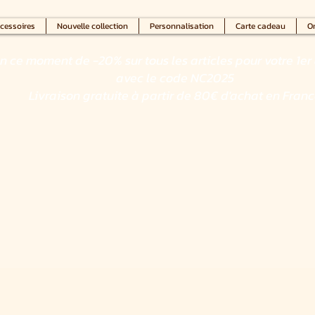
cessoires
Nouvelle collection
Personnalisation
Carte cadeau
On
en ce moment de -20% sur tous les articles pour votre 1er 
avec le code NC2025
Livraison gratuite à partir de 80€ d'achat en Fran