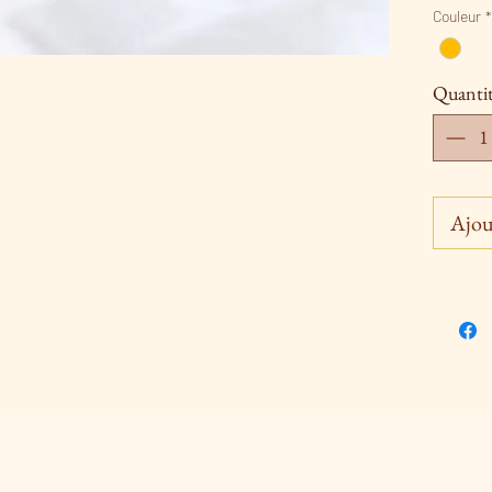
ciselur
Couleur
*
modèle
Quanti
Ajou