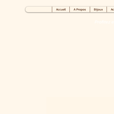
Accueil
A Propos
Bijoux
Ac
Profitez 