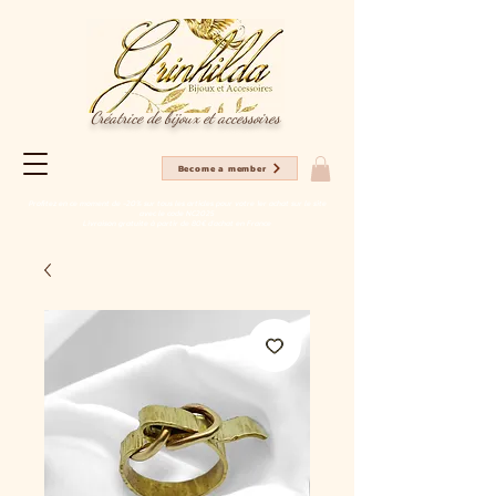
Créatrice de bijoux et accessoires
Become a member
Profitez en ce moment de -20% sur tous les articles pour votre 1er achat sur le site
avec le code NC2025
Livraison gratuite à partir de 80€ d'achat en France