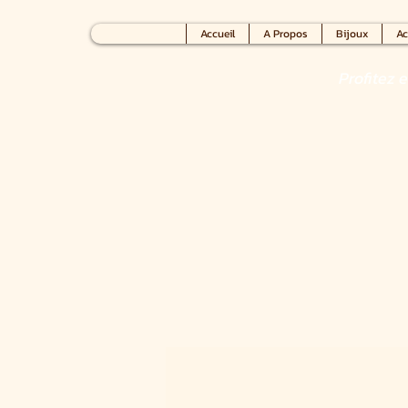
Accueil
A Propos
Bijoux
Ac
Profitez 