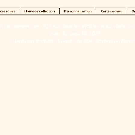
cessoires
Nouvelle collection
Personnalisation
Carte cadeau
On
en ce moment de -20% sur tous les articles pour votre 1er 
avec le code NC2025
Livraison gratuite à partir de 80€ d'achat en Fran