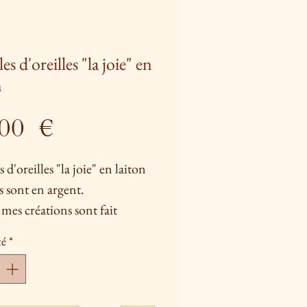
s d'oreilles "la joie" en
n
Prix
,00 €
 d'oreilles "la joie" en laiton
s sont en argent.
mes créations sont fait
ment à la main, plusieurs
té
*
ues sont utilisées parmi elles
 brasure à l'argent et laiton, la
e et le repoussé (pour certains