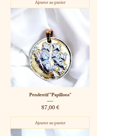
Ajouter au panier
Pendentif "Papillons"
Prix
87,00 €
Ajouter au panier