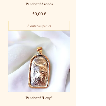
Pendentif 3 ronds
Prix
50,00 €
Ajouter au panier
Pendentif "Loup"