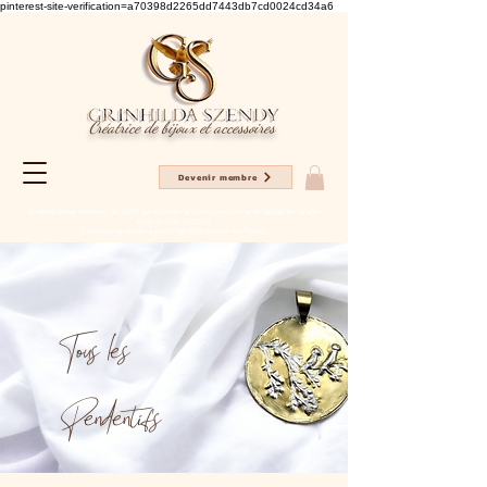
pinterest-site-verification=a70398d2265dd7443db7cd0024cd34a6
Créatrice de bijoux et accessoires
Devenir membre
Profitez en ce moment de -20% sur tous les articles pour votre 1er achat sur le site
avec le code NC2025
Livraison gratuite à partir de 80€ d'achat en France
Tous les
Pendentifs