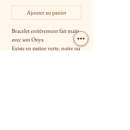
Ajouter au panier
Bracelet entièrement fait main
avec son Onyx
Existe en patine verte, noire ou
marron , en laiton brut ou
argenté
Livraison gratuite à partir de 80€
Retour possible dans les 15 jours après l'achat
Nous contacter
SUIVEZ-
NOUS!