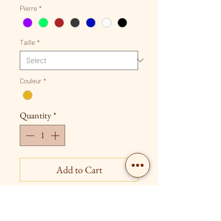
Price
Pierre
*
Taille
*
Couleur
*
Quantity
*
Add to Cart
Adjustable heart ring
Available in silver