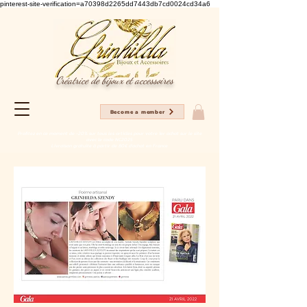
pinterest-site-verification=a70398d2265dd7443db7cd0024cd34a6
Créatrice de bijoux et accessoires
Become a member
Profitez en ce moment de -20% sur tous les articles pour votre 1er achat sur le site
avec le code NC2025
Livraison gratuite à partir de 80€ d'achat en France