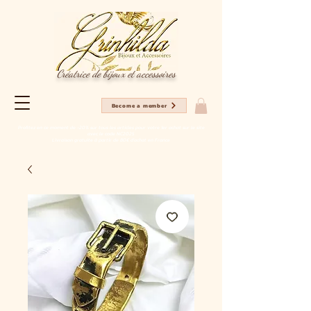
Créatrice de bijoux et accessoires
Become a member
Profitez en ce moment de -20% sur tous les articles pour votre 1er achat sur le site
avec le code NC2025
Livraison gratuite à partir de 80€ d'achat en France