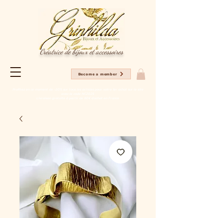
Créatrice de bijoux et accessoires
Become a member
Profitez en ce moment de -20% sur tous les articles pour votre 1er achat sur le site
avec le code NC2025
Livraison gratuite à partir de 80€ d'achat en France