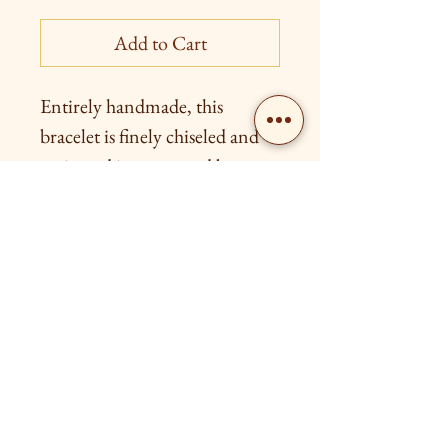
Add to Cart
Entirely handmade, this
bracelet is finely chiseled and
patinated in green and brown.
Livraison gratuite à partir de 80€
Retour possible dans les 15 jours après l'achat
Contact us
FOLLOW US!
Photo: Ilic Ljubica, artist