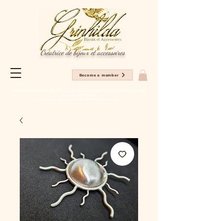
Créatrice de bijoux et accessoires
Become a member
Profitez en ce moment de -20% sur tous les articles pour votre 1er achat sur le site
avec le code NC2025
Livraison gratuite à partir de 80€ d'achat en France