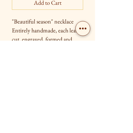
Add to Cart
"Beautiful season" necklace
Entirely handmade, each leaf is
cut, engraved, formed and
soldered in silver onto rings to
maintain mobility and easily fit
around the neck.
Patinated with green
Livraison gratuite à partir de 80€
Retour possible dans les 15 jours après l'achat
Contact us
FOLLOW US!
Photo: Ilic Ljubica, artist
photographer