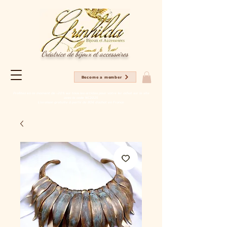
Créatrice de bijoux et accessoires
Become a member
Profitez en ce moment de -20% sur tous les articles pour votre 1er achat sur le site
avec le code NC2025
Livraison gratuite à partir de 80€ d'achat en France