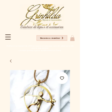
Créatrice de bijoux et accessoires
Become a member
Profitez en ce moment de -20% sur tous les articles pour votre 1er achat sur le site
avec le code NC2025
Livraison gratuite à partir de 80€ d'achat en France