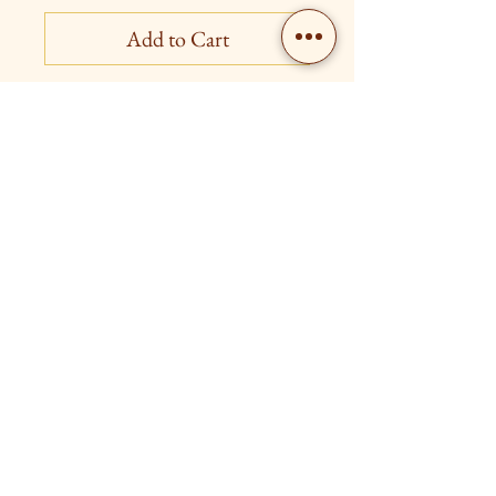
Add to Cart
Livraison gratuite à partir de 80€
Retour possible dans les 15 jours après l'achat
Contact us
FOLLOW US!
Photo: Ilic Ljubica, artist
photographer
Legal notices
General conditions of sale