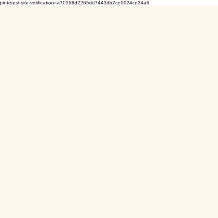
pinterest-site-verification=a70398d2265dd7443db7cd0024cd34a6