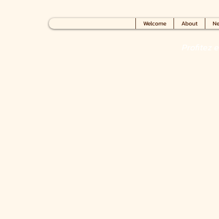
Welcome
About
Ne
Profitez 