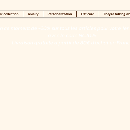
w collection
Jewelry
Personalization
Gift card
They're talking ab
en ce moment de -20% sur tous les articles pour votre 1er 
avec le code NC2025
Livraison gratuite à partir de 80€ d'achat en Fran