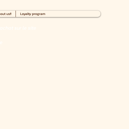
out us!!
Loyalty program
achat sur le site
ce