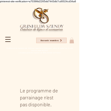
pinterest-site-verification=a70398d2265dd7443db7cd0024cd34a6
Créatrice de bijoux et accessoires
Devenir membre
Profitez en ce moment de -20% sur tous les articles pour votre 1er achat sur le site
avec le code NC2025
Livraison gratuite à partir de 80€ d'achat en France
Le programme de
parrainage n'est
pas disponible.