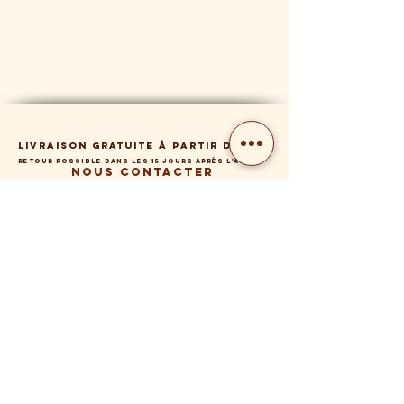
Livraison gratuite à partir de 80€
Retour possible dans les 15 jours après l'achat
Nous contacter
SUIVEZ-
NOUS!
Photo: Ilic Ljubica artiste
photographe
Mentions légales
Conditions générales de vente