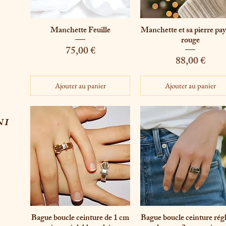
Manchette Feuille
Manchette et sa pierre pa
Aperçu rapide
Aperçu rapide
rouge
Prix
75,00 €
Prix
88,00 €
Ajouter au panier
Ajouter au panier
NI
Bague boucle ceinture de 1 cm
Bague boucle ceinture rég
Aperçu rapide
Aperçu rapide