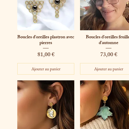
Boucles d'oreilles plastron avec
Boucles d'oreilles feuill
Aperçu rapide
Aperçu rapide
pierres
d'automne
Prix
Prix
81,00 €
73,00 €
Ajouter au panier
Ajouter au panier