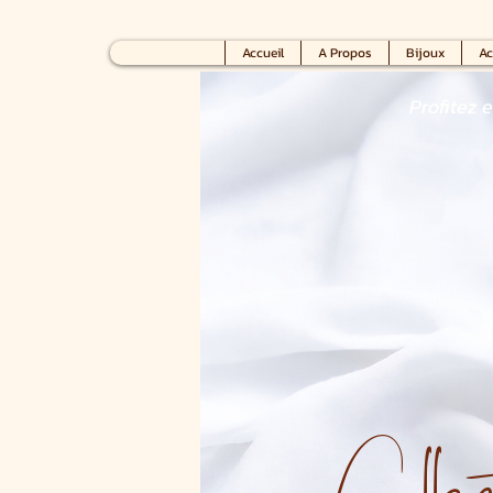
Accueil
A Propos
Bijoux
Ac
Profitez 