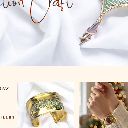
ction Craft
ONS
illes