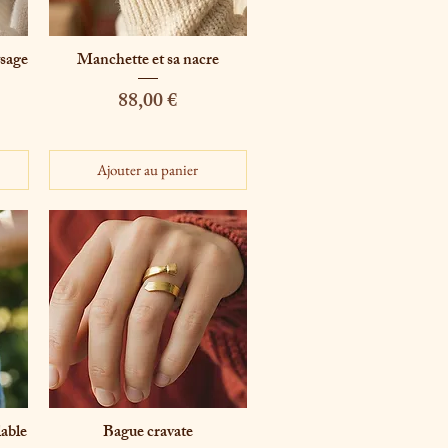
ysage
Manchette et sa nacre
Aperçu rapide
Prix
88,00 €
Ajouter au panier
lable
Bague cravate
Aperçu rapide