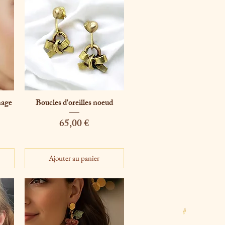
nage
Boucles d'oreilles noeud
Aperçu rapide
Prix
65,00 €
Ajouter au panier