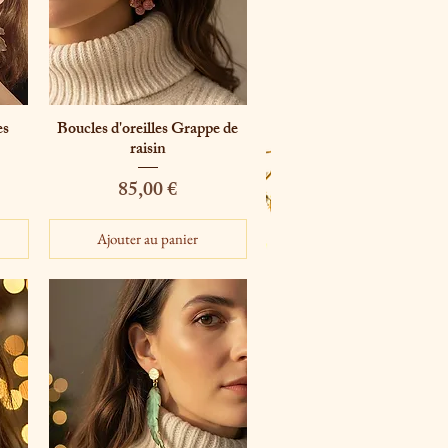
es
Boucles d'oreilles Grappe de
Aperçu rapide
raisin
Prix
85,00 €
Ajouter au panier