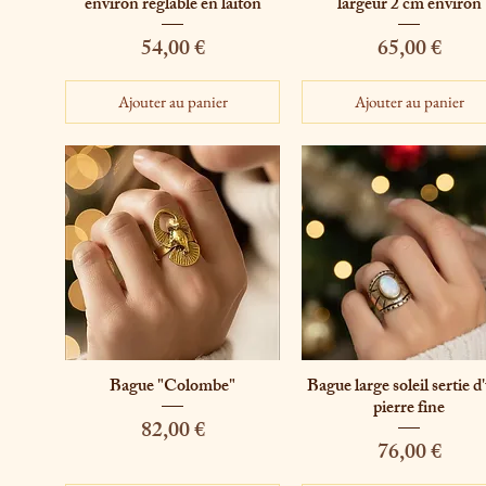
environ réglable en laiton
largeur 2 cm environ
Prix
Prix
54,00 €
65,00 €
Ajouter au panier
Ajouter au panier
Bague "Colombe"
Bague large soleil sertie d
Aperçu rapide
Aperçu rapide
pierre fine
Prix
82,00 €
Prix
76,00 €