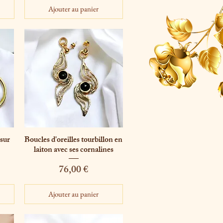
Ajouter au panier
xsur
Boucles d'oreilles tourbillon en
Aperçu rapide
laiton avec ses cornalines
Prix
76,00 €
Ajouter au panier