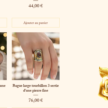
Prix
44,00 €
Ajouter au panier
'une
Bague large tourbillon 3 sertie
Aperçu rapide
d'une pierre fine
Prix
76,00 €