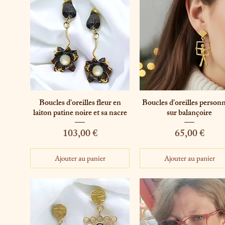
Boucles d'oreilles fleur en
Boucles d'oreilles person
Aperçu rapide
Aperçu rapide
laiton patine noire et sa nacre
sur balançoire
Prix
Prix
103,00 €
65,00 €
Ajouter au panier
Ajouter au panier