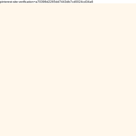
pinterest-site-verification=a70398d2265dd7443db7cd0024cd34a6